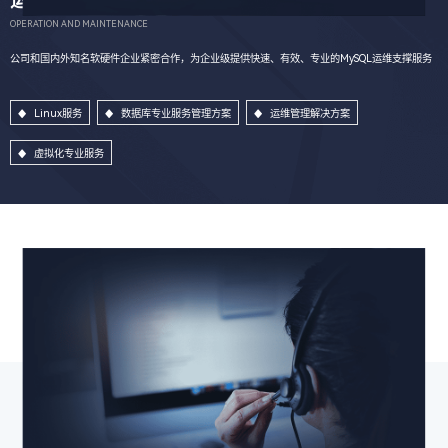
运维服务
OPERATION AND MAINTENANCE
公司和国内外知名软硬件企业紧密合作，为企业级提供快速、有效、专业的MySQL运维支撑服务
Linux服务
数据库专业服务管理方案
运维管理解决方案
虚拟化专业服务