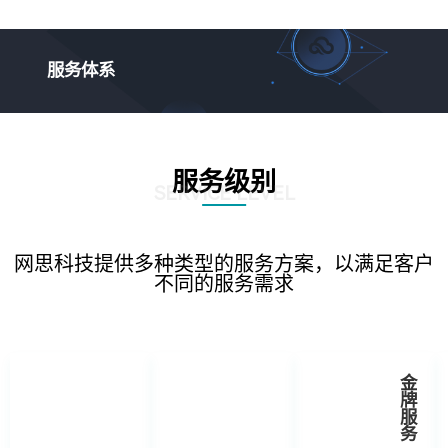
服务体系
服务级别
SERVICE LEVEL
网思科技提供多种类型的服务方案，以满足客户
不同的服务需求
金
牌
服
务