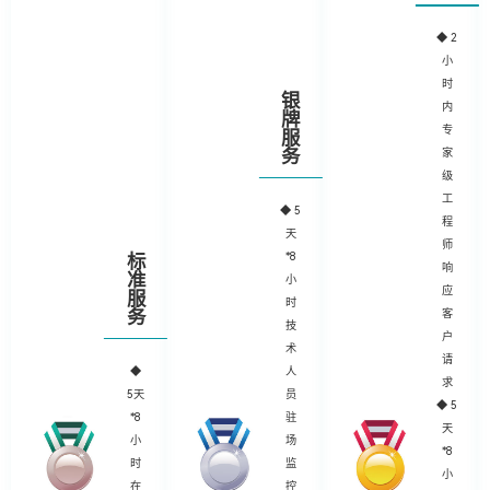
◆
2
小
时
银
内
牌
专
服
家
务
级
工
◆
5
程
天
师
*8
标
响
准
小
应
服
时
客
务
技
户
术
请
◆
人
求
5天
员
◆ 5
*8
驻
天
小
场
*8
时
监
小
在
控