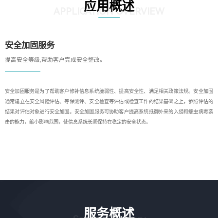
应用概述
APPLICATION OVERVIEW
安全加固服务
提高安全等级,帮助客户完成安全整改。
安全加固服务是为了帮助客户修补信息系统脆弱性、提高安全性、满足相关政策法规。安全加固
通常建立在安全风险评估、等保测评、安全检查等评估或检查工作的结果基础之上，参照评估的
结果对评估对象进行安全加固。安全加固服务可协助客户提高系统抵御外来的入侵和蠕虫病毒袭
击的能力，缩小影响范围，使信息系统长期保持在稳定的安全状态。
服务概述