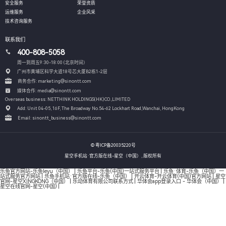
安全服务
荣誉资质
运维服务
企业风采
技术咨询服务
联系我们
400-808-5058
周一到周五9:30-18:00 (北京时间）
广州市黄埔区科学大道18号芯大厦B2栋1-2层
商务合作: marketing@sinontt.com
媒体合作: media@sinontt.com
Overseas business: NETTHINK HOLDINGS(HK)CO.,LIMITED
Add: Unit 04-05, 16F, The Broadway No.54-62 Lockhart Road,
Wanchai, HongKong
Email: sinontt_business@sinontt.com
© 粤ICP备20035220号
星空手机站·官方版在线-星空（中国）, 版权所有
乐鱼官方网站-乐鱼leyu（中国）
|
乐鱼平台-乐鱼(中国)一站式服务平台
|
乐鱼·体育-乐鱼（中国）一
站式服务官方网站
|
乐鱼手机站·官方版在线-乐鱼（中国）
|
开云体育-开云体育(中国)官方网站
|
星空
官网-星空XINGKONG（中国）
|
乐动体育有限公司联系方式
|
华体会app登录入口 - 华体会（中国）
|
星空在线官网-星空(中国)
|