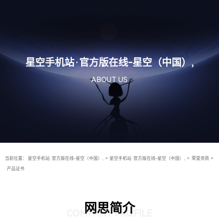
星空手机站·官方版在线-星空（中国）,
ABOUT US
当前位置：
星空手机站·官方版在线-星空（中国）,
>
星空手机站·官方版在线-星空（中国）,
>
荣誉资质
>
产品证书
网思简介
COMPANY PROFILE