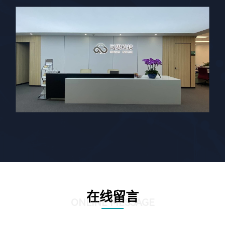
在线留言
ONLINE MESSAGE