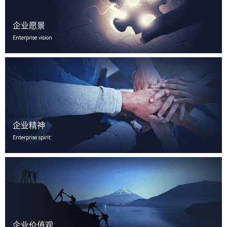
企业愿景
Enterprise vision
企业精神
Enterprise spirit
企业价值观