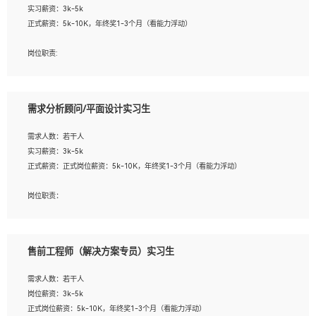
实习薪资：3k-5k
2. 熟悉前端常用框架, 能独立完成设计给予的 UI 效果;
正式薪资：5k-10K，年终奖1-3个月（看能力浮动）
3. 有良好的代码习惯, 低级错误出现频率低;
4. 具备优秀的沟通和协调能力，能承受比较大的工作压力;
岗位职责:
5. 自我驱动力强, 能自主学习新知识新技术, 并具有较强的自学能力;
1. 为企业客户提供软件技术服务。包括安装、升级、配置、调优、故障诊断等工
6. 了解前端设计及后端开发, 可快速和同事对接工作;
作；
7. 了解或熟悉 WebGL 及相关框架优先。
2. 在此基础上，并能为客户提供客户化技术支持方案，提升软件使用效率与价值。
需求分析顾问/平面设计实习生
任职要求:
需求人数：若干人
1. 计算机专业相关背景；
实习薪资：3k-5k
2. 自我学习和动手能力强，对操作系统、数据库有一定基础和兴趣；
正式薪资：正式岗位薪资：5k-10K，年终奖1-3个月（看能力浮动）
3.沟通能力强、有基础客户服务意识。
岗位职责：
1、 沟通客户需求，分析其实施的可行性，辅助项目经理完成展示策划、设计；
2、 把握设计时间节点，控制设计进度，完成展示设计任务；
3、配合平面设计师完成项目最终的整体汇报方案；参与项目例会，项目完工总结报
售前工程师（解决方案专员）实习生
告，设计项目文件管理和资料库维护；
4、 创新设计表现形式，优化流程、提高设计工作效率；
需求人数：若干人
5、 设计内容包括但不限于：展厅/博物馆/展馆的规划与空间设计，人机界面设计，
岗位薪资：3k-5k
标志及吉祥物设计，效果图后期处理等。
正式岗位薪资：5k-10K，年终奖1-3个月（看能力浮动）