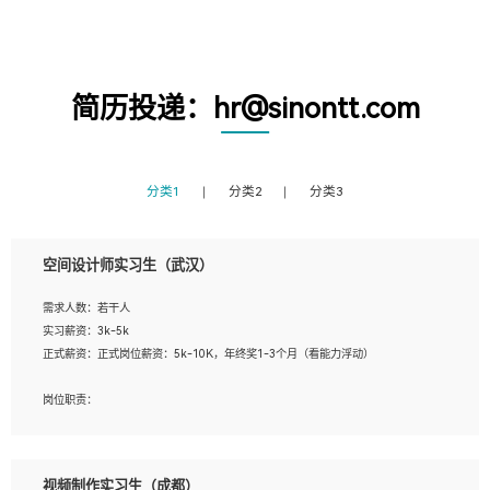
简历投递：hr@sinontt.com
分类1
分类2
分类3
空间设计师实习生（武汉）
需求人数：若干人
实习薪资：3k-5k
正式薪资：正式岗位薪资：5k-10K，年终奖1-3个月（看能力浮动）
岗位职责：
1、 沟通客户需求，分析其实施的可行性，辅助项目经理完成展示策划、设计；
2、 把握设计时间节点，控制设计进度，完成展示设计任务；
3、配合平面设计师完成项目最终的整体汇报方案；参与项目例会，项目完工总结报
视频制作实习生（成都）