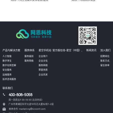
产品与解决方案
服务体系
星空手机站·官方版在线-星空（中国）,
新闻资讯
加入我们
人工智能
服务级别
企业简介
招聘岗位
数字孪生
服务网络
企业文化
联系方式
数字化转型解
服务网络
留言表单
安全服务
荣誉资质
运维服务
企业风采
技术咨询服务
联系我们
400-808-5058
周一到周五9:30-18:00 (北京时间）
广州市黄埔区科学大道18号芯大厦B2栋1-2层
商务合作: marketing@sinontt.com