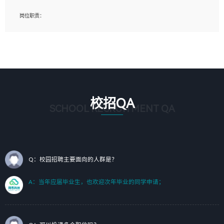
岗位要求：
岗位职责：
1、艺术设计类相关专业；（其中需求分析顾问不限专业）
1、完成主要工作：项目解决方案策划与编写，项目投标方案编写、项目申报方案编
2、热爱展览展示设计工作，熟悉行业动向，设计专业知识和产品专业知识；
写；
3、具有良好的人际沟通、准确判断客户需求并执行的能力、较强的团队合作能力和
2、人才队伍建设：完善SPL人才沉淀，积聚力量，为公司各省项目打单提供全面支
服务意识。
撑。
任职要求：
1. 熟悉 Javascript, CSS, HTML, Vue, Git;
校招QA
2. 熟悉 前端常用框架, 能独立完成设计给予的 UI 效果;
SCHOOL RECRUITMENT QA
3. 有良好的代码习惯, 低级错误出现频率低;
4. 具备优秀的沟通和协调能力，能承受比较大的工作压力;
5. 自我驱动力强, 能自主学习新知识新技术, 并具有较强的自学能力;
6. 了解前端设计及后端开发, 可快速和同事对接工作;
7. 了解或熟悉 WebGL 及相关框架优先。
Q：校园招聘主要面向的人群是？
（岗位人员专职于行业应用解决方案、项目申报方案、投标方案的策划编写）
A：当年应届毕业生，也欢迎次年毕业的同学申请；