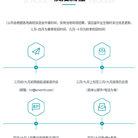
SCHOOL RECRUIMENT PROCESS
（公司会根据各地高校双选会开展时间，安排当地现场招聘，请应届毕业生随时关注信息更新，
三月-四月为春季校招时间，九月-十月为秋季校招时间）
三月初/九月初网络投递渠道开启
三月/九月上旬至三月/九月底简历反馈
（邮箱：hr@sinontt.com）
（具体以邮件/电话为准）
四月/十月上旬集中安排笔试/面试
四月/十月底offer发放