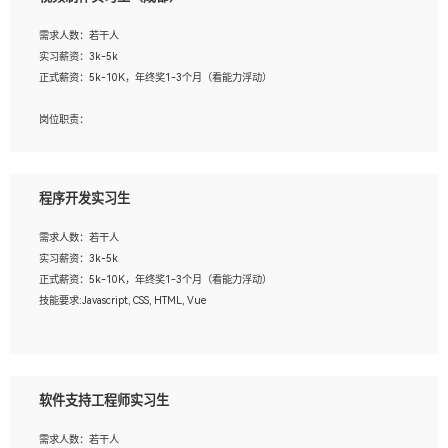
告，设计项目文件管理和资料库维护；
4、 创新设计表现形式，优化流程、提高设计工作效率；
需求人数：若干人
5、 设计内容包括但不限于：展厅/博物馆/展馆的规划与空间设计，人机界面设计，
实习薪资：3k-5k
标志及吉祥物设计，效果图后期处理等。
正式薪资：5k-10K，年终奖1-3个月（看能力浮动）
岗位要求：
岗位职责：
1、艺术设计类相关专业；
1、各类企业宣传片视频的剪辑和片头片尾包装；
2、热爱展览展示设计工作，熟悉行业动向，设计专业知识和产品专业知识；
2、广告片的后期剪辑与整体特效合成；
3、具有良好的人际沟通、准确判断客户需求并执行的能力、较强的团队合作能力和
3、特效及动画制作并了解后期合成软件。
服务意识。
程序开发实习生
岗位要求：
需求人数：若干人
1、热爱影视，责任心强，有强烈的兴趣和后期制作的主观能动性；
实习薪资：3k-5k
2、熟练使用After Effect、Photo Shop、熟练掌握视频剪辑和特效包装软件；
正式薪资：5k-10K，年终奖1-3个月（看能力浮动）
3、能对影片后期进行整体调色控制，具备一定审美感；
技能要求:Javascript, CSS, HTML, Vue
4、在剪辑上会思考，有一定编导思维；
5、踏实， 勤奋，愿意在工作中不断学习，提高自我；
工作职责：
6、能与同事友好相处。
1. 负责公司的前端项目的开发;
2. 负责公司已有项目的维护及迭代;
软件支持工程师实习生
工作要求:
需求人数：若干人
1. 熟悉 Javascript, CSS, HTML, Vue, Git;