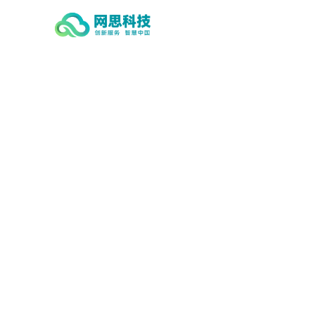
星空手机站·官方版在线-星空（中
国）,