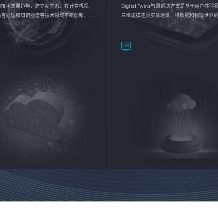
I技术发展趋势，建立AI生态，在计算机视
Digital Twins智慧解决方案是基于用户体
语言处理和知识图谱等技术领域不断创新，持
三维建模还原实体场景，将数据和物理世界
数智化转型加速器—AlphaMind®AI能力开放
呈现，使用户对关键数据有更直观的感受，
完成智能化转型，实现新旧动能的转换