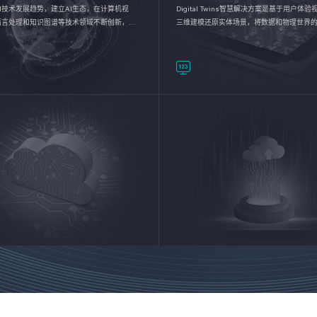
I技术发展趋势，建立AI生态，在计算机视
Digital Twins智慧解决方案是基于用户体
语言处理和知识图谱等技术领域不断创新，持
三维建模还原实体场景，将数据和物理世界
数智化转型加速器—AlphaMind®AI能力开放
呈现，使用户对关键数据有更直观的感受，
完成智能化转型，实现新旧动能的转换