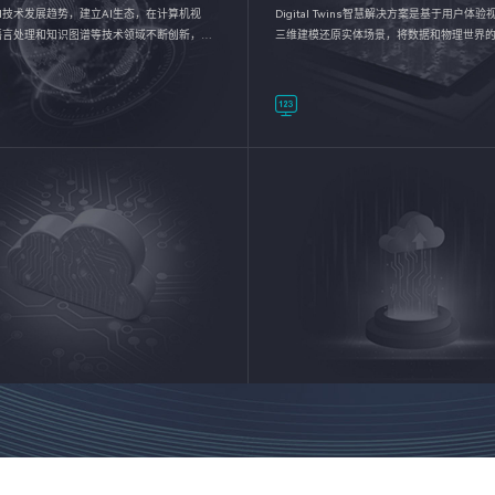
I技术发展趋势，建立AI生态，在计算机视
Digital Twins智慧解决方案是基于用户体
语言处理和知识图谱等技术领域不断创新，持
三维建模还原实体场景，将数据和物理世界
数智化转型加速器—AlphaMind®AI能力开放
呈现，使用户对关键数据有更直观的感受，
完成智能化转型，实现新旧动能的转换