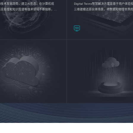
I技术发展趋势，建立AI生态，在计算机视
Digital Twins智慧解决方案是基于用户体
语言处理和知识图谱等技术领域不断创新，持
三维建模还原实体场景，将数据和物理世界
数智化转型加速器—AlphaMind®AI能力开放
呈现，使用户对关键数据有更直观的感受，
完成智能化转型，实现新旧动能的转换