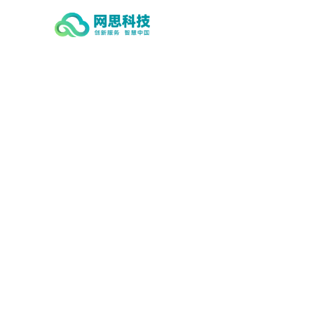
星空手机站·官方版在线-星空（中
国）,