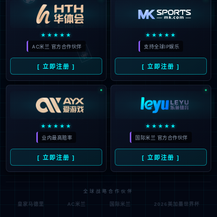
★★★★★
★★★★★
🃏
AC米兰 官方合作伙伴
支持全球IP娱乐
[ 立即注册 ]
[ 立即注册 ]
★★★★★
★★★★★
业内最高赔率
国际米兰 官方合作伙伴
[ 立即注册 ]
[ 立即注册 ]
全球战略合作伙伴
皇家马德里
AC米兰
国际米兰
2026美加墨世界杯