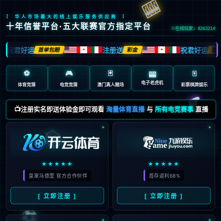
🎰
[ 华人市场最大的线上娱乐服务供应商 ]
十年信誉平台·五大联赛官方指定平台
在线玩家: 8263214
祝君好运
注册送
祝君好运
首单包赔
彩金
首单
🍁
🍁
⚽
🎮
🃏
🀄️
🎰
电子老虎机
体育竞猜
电竞竞猜
澳门真人赌场
彩票棋牌娱乐
🎮
📺注册实名即送体验金即可观看
海量体育直播
与
所有电竞赛事
直播
🎲
★★★★★
★★★★★
皇家马德里 官方合作伙伴
首存返利68%
[ 立即注册 ]
[ 立即注册 ]
⚽