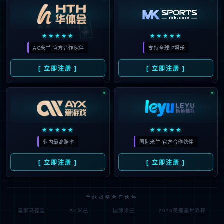
🃏
★★★★★
★★★★★
AC米兰 官方合作伙伴
支持全球IP娱乐
[ 立即注册 ]
[ 立即注册 ]
★★★★★
★★★★★
业内最高赔率
国际米兰 官方合作伙伴
[ 立即注册 ]
[ 立即注册 ]
全球战略合作伙伴
皇家马德里
AC米兰
国际米兰
2026美加墨世界杯