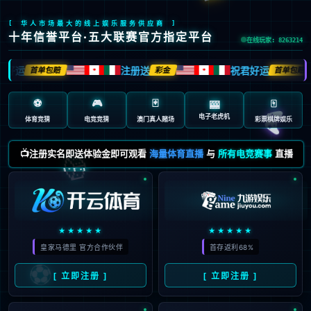
[ 华人市场最大的线上娱乐服务供应商 ]
十年信誉平台·五大联赛官方指定平台
在线玩家: 8263214
君好运
注册送
祝君好运
首单包赔
彩金
首单包赔
🍁
🍁
⚽
🎮
🃏
🀄️
🎰
🎮
电子老虎机
体育竞猜
电竞竞猜
澳门真人赌场
彩票棋牌娱乐
🎲
📺注册实名即送体验金即可观看
海量体育直播
与
所有电竞赛事
直播
★★★★★
★★★★★
皇家马德里 官方合作伙伴
首存返利68%
⚽
[ 立即注册 ]
[ 立即注册 ]